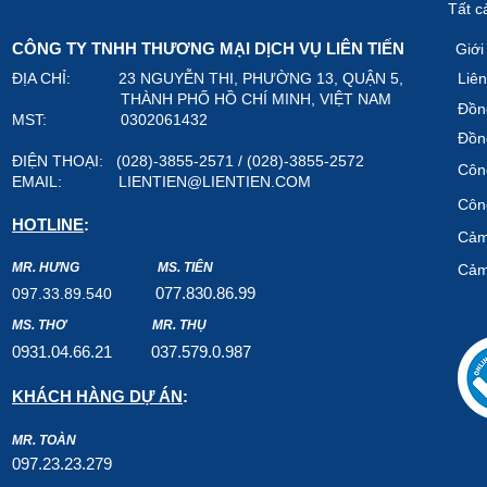
Tất c
CÔNG TY TNHH THƯƠNG MẠI DỊCH VỤ LIÊN TIẾN
Giới
ĐỊA CHỈ: 23 NGUYỄN THI, PHƯỜNG 13, QUẬN 5,
Liên
THÀNH PHỐ HỒ CHÍ MINH, VIỆT NAM
Đồn
MST: 0302061432
Đồn
ĐIỆN THOẠI: (028)-3855-2571 / (028)-3855-2572
Công
EMAIL:
LIENTIEN@LIENTIEN.COM
Công
HOTLINE
:
Cảm
MR. HƯNG
MS. TIÊN
Cảm
07
7.8
30.8
6.99
097.33.89.540
MS. THƠ
MR. THỤ
0931.04.66.2
1
037.579
.0.987
KHÁCH HÀNG DỰ ÁN
:
MR. TOÀN
097.23.23.279