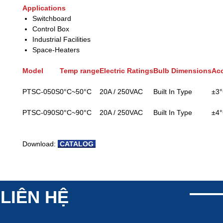
Applications
Switchboard
Control Box
Industrial Facilities
Space-Heaters
Model
Temp range
Electric Ratings
Bulb Dimensions
Ac
PTSC-050S
0°C~50°C
20A / 250VAC
Built In Type
±3
PTSC-090S
0°C~90°C
20A / 250VAC
Built In Type
±4
Download:
CATALOG
LIÊN HỆ