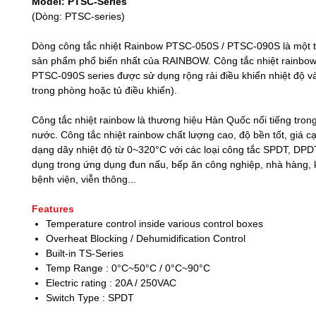
Model: PTSC-Series
(Dòng: PTSC-series)
Dòng công tắc nhiệt Rainbow PTSC-050S / PTSC-090S là một 
sản phẩm phổ biến nhất của RAINBOW. Công tắc nhiệt rainbo
PTSC-090S series được sử dụng rộng rải điều khiển nhiệt độ 
trong phòng hoặc tủ điều khiển).
Công tắc nhiệt rainbow là thương hiệu Hàn Quốc nổi tiếng tron
nước. Công tắc nhiệt rainbow chất lượng cao, độ bền tốt, giá c
dạng dãy nhiệt độ từ 0~320°C với các loại công tắc SPDT, DP
dụng trong ứng dụng đun nấu, bếp ăn công nghiệp, nhà hàng, 
bệnh viện, viễn thông...
Features
Temperature control inside various control boxes
Overheat Blocking / Dehumidification Control
Built-in TS-Series
Temp Range : 0°C~50°C / 0°C~90°C
Electric rating : 20A / 250VAC
Switch Type : SPDT