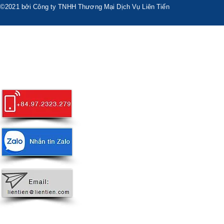
©2021 bởi Công ty TNHH Thương Mại Dịch Vụ Liên Tiến