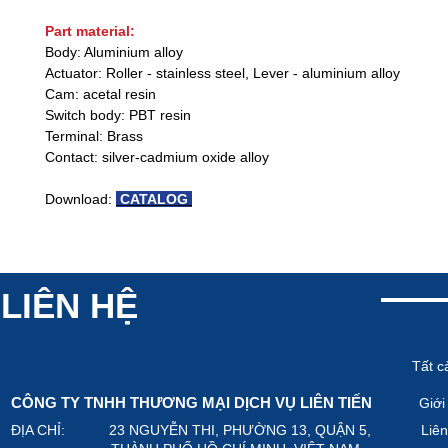
Part material:
Body: Aluminium alloy
Actuator: Roller - stainless steel, Lever - aluminium alloy
Cam: acetal resin
Switch body: PBT resin
Terminal: Brass
Contact: silver-cadmium oxide alloy
Download:
CATALOG
LIÊN HỆ
Tất c
CÔNG TY TNHH THƯƠNG MẠI DỊCH VỤ LIÊN TIẾN
Giới
ĐỊA CHỈ: 23 NGUYỄN THI, PHƯỜNG 13, QUẬN 5,
Liên