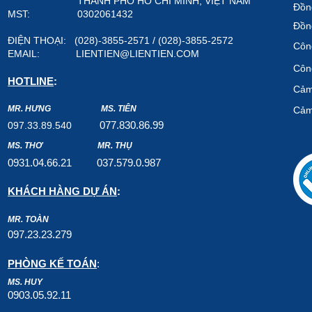
THÀNH PHỐ HỒ CHÍ MINH, VIỆT NAM
Đồn
MST: 0302061432
Đồn
ĐIỆN THOẠI: (028)-3855-2571 / (028)-3855-2572
Công
EMAIL:
LIENTIEN@LIENTIEN.COM
Công
HOTLINE
:
Cảm
MR. HƯNG
MS. TIÊN
Cảm
07
7.8
30.8
6.99
097.33.89.540
MS. THƠ
MR. THỤ
0931.04.66.2
1
037.579
.0.987
KHÁCH HÀNG DỰ ÁN
:
MR. TOÀN
097.23.23.279
PHÒNG KẾ TOÁN
:
MS. HUY
0903.05.92.11