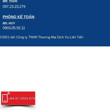
MR. TOÀN
097.23.23.279
PHÒNG KẾ TOÁN
:
MS. HUY
0903.05.92.11
©2021 bởi Công ty TNHH Thương Mại Dịch Vụ Liên Tiến