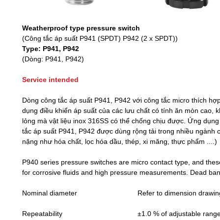
Weatherproof type pressure switch
(Công tắc áp suất P941 (SPDT) P942 (2 x SPDT))
Type: P941, P942
(Dòng: P941, P942)
Service intended
Dòng công tắc áp suất P941, P942 với công tắc micro thích hợ
dụng điều khiển áp suất của các lưu chất có tính ăn mòn cao, k
lỏng mà vật liệu inox 316SS có thể chống chịu được. Ứng dụng
tắc áp suất P941, P942 được dùng rộng tải trong nhiều ngành 
nặng như hóa chất, lọc hóa dầu, thép, xi măng, thực phẩm ....)
P940 series pressure switches are micro contact type, and thes
for corrosive fluids and high pressure measurements. Dead band
Nominal diameter
Refer to dimension drawin
Repeatability
±1.0 % of adjustable rang