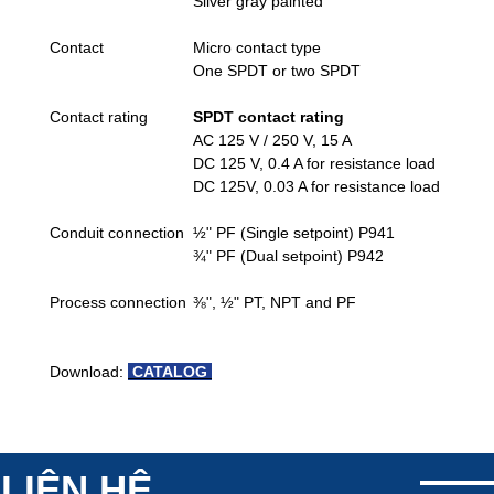
Silver gray painted
Contact
Micro contact type
One SPDT or two SPDT
Contact rating
SPDT contact rating
AC 125 V / 250 V, 15 A
DC 125 V, 0.4 A for resistance load
DC 125V, 0.03 A for resistance load
Conduit connection
½" PF (Single setpoint) P941
¾" PF (Dual setpoint) P942
Process connection
⅜", ½" PT, NPT and PF
Download:
CATALOG
LIÊN HỆ