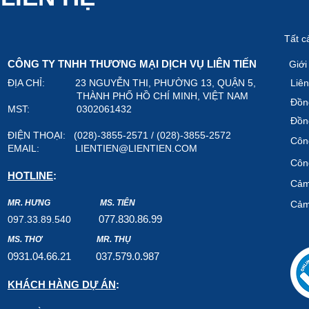
Tất c
CÔNG TY TNHH THƯƠNG MẠI DỊCH VỤ LIÊN TIẾN
Giới
ĐỊA CHỈ: 23 NGUYỄN THI, PHƯỜNG 13, QUẬN 5,
Liên
THÀNH PHỐ HỒ CHÍ MINH, VIỆT NAM
Đồn
MST: 0302061432
Đồn
ĐIỆN THOẠI: (028)-3855-2571 / (028)-3855-2572
Công
EMAIL:
LIENTIEN@LIENTIEN.COM
Công
HOTLINE
:
Cảm
MR. HƯNG
MS. TIÊN
Cảm
07
7.8
30.8
6.99
097.33.89.540
MS. THƠ
MR. THỤ
0931.04.66.2
1
037.579
.0.987
KHÁCH HÀNG DỰ ÁN
: