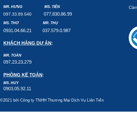
MR. HƯNG
MS. TIÊN
Cảm
07
7.8
30.8
6.99
097.33.89.540
MS. THƠ
MR. THỤ
0931.04.66.2
1
037.579
.0.987
KHÁCH HÀNG DỰ ÁN
:
MR. TOÀN
097.23.23.279
PHÒNG KẾ TOÁN
:
MS. HUY
0903.05.92.11
©2021 bởi Công ty TNHH Thương Mại Dịch Vụ Liên Tiến