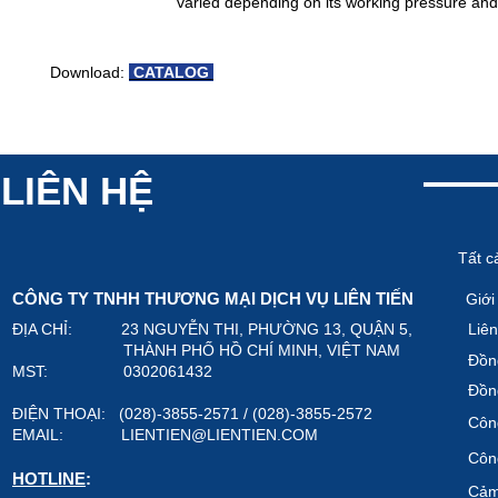
varied depending on its working pressure an
Download:
CATALOG
LIÊN HỆ
Tất c
CÔNG TY TNHH THƯƠNG MẠI DỊCH VỤ LIÊN TIẾN
Giới
ĐỊA CHỈ: 23 NGUYỄN THI, PHƯỜNG 13, QUẬN 5,
Liên
THÀNH PHỐ HỒ CHÍ MINH, VIỆT NAM
Đồn
MST: 0302061432
Đồn
ĐIỆN THOẠI: (028)-3855-2571 / (028)-3855-2572
Công
EMAIL:
LIENTIEN@LIENTIEN.COM
Công
HOTLINE
:
Cảm