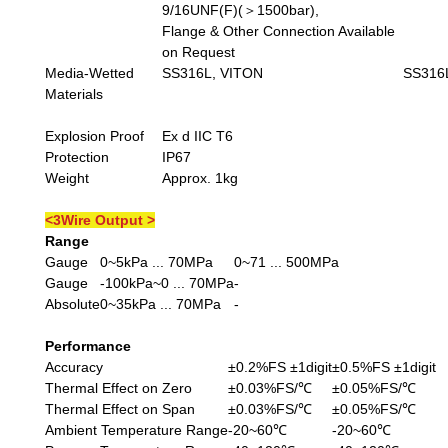
9/16UNF(F)(＞1500bar),
Flange & Other Connection Available
on Request
Media-Wetted
SS316L, VITON
SS316L
Materials
Explosion Proof
Ex d IIC T6
Protection
IP67
Weight
Approx. 1kg
<3Wire Output >
Range
Gauge
0~5kPa ... 70MPa
0~71 ... 500MPa
Gauge
-100kPa~0 ... 70MPa
-
Absolute
0~35kPa ... 70MPa
-
Performance
Accuracy
±0.2%FS ±1digit
±0.5%FS ±1digit
Thermal Effect on Zero
±0.03%FS/℃
±0.05%FS/℃
Thermal Effect on Span
±0.03%FS/℃
±0.05%FS/℃
Ambient Temperature Range
-20~60℃
-20~60℃