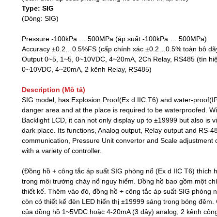
Type: SIG
(Dòng: SIG)
Pressure -100kPa … 500MPa (áp suất -100kPa … 500MPa)
Accuracy ±0.2…0.5%FS (cấp chính xác ±0.2…0.5% toàn bộ dã
Output 0~5, 1~5, 0~10VDC, 4~20mA, 2Ch Relay, RS485 (tín hiệ
0~10VDC, 4~20mA, 2 kênh Relay, RS485)
Description (Mô tả)
SIG model, has Explosion Proof(Ex d IIC T6) and water-proof(IP6
danger area and at the place is required to be waterproofed. Wit
Backlight LCD, it can not only display up to ±19999 but also is v
dark place. Its functions, Analog output, Relay output and RS-4
communication, Pressure Unit convertor and Scale adjustment c
with a variety of controller.
(Đồng hồ + công tắc áp suất SIG phòng nổ (Ex d IIC T6) thích
trong môi trường cháy nổ nguy hiểm. Đồng hồ bao gồm một chí
thiết kế. Thêm vào đó, đồng hồ + công tắc áp suất SIG phòng n
còn có thiết kế đèn LED hiển thị ±19999 sáng trong bóng đêm. C
của đồng hồ 1~5VDC hoặc 4-20mA (3 dây) analog, 2 kênh công 