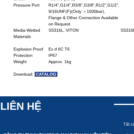
Pressure Port
R1/4",G1/4",R3/8",G3/8",R1/2",G1/2",
9/16UNF(F)(Only ＞1500bar),
Flange & Other Connection Available
on Request
Media-Wetted
SS316L, VITON
SS316L
Materials
Explosion Proof
Ex d IIC T6
Protection
IP67
Weight
Approx. 1kg
Download:
CATALOG
LIÊN HỆ
Tất c