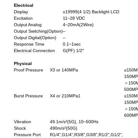
Electrical
Display
±19999(4 1/2) Backlight LCD
Excitation
11~28 VDC
Output Analog
4~20mA(2Wire)
Output Switching(Option)
–
Output Digital(Option)
–
Response Time
0.1~1sec
Electrical Connection
G(PF) 1/2″
Physical
Proof Pressure
X3 or 140MPa
≤150MP
150MP
＞150MP
500MP
Burst Pressure
X4 or 210MPa1
≤150MP
150MP
＞150M
600MP
Vibration
49.1m/s²{5G}, 10~500Hz
Shock
490m/s²{50G}
Pressure Port
R1/4",G1/4",R3/8",G3/8",R1/2",G1/2",