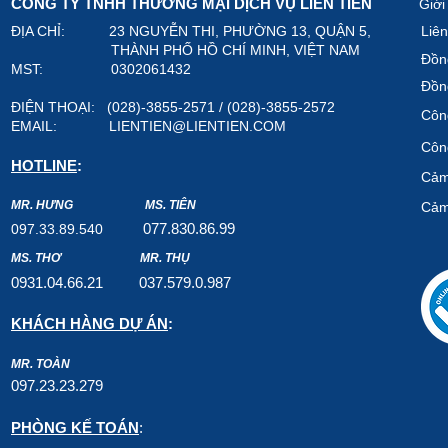
CÔNG TY TNHH THƯƠNG MẠI DỊCH VỤ LIÊN TIẾN
Giới
ĐỊA CHỈ: 23 NGUYỄN THI, PHƯỜNG 13, QUẬN 5,
Liên
THÀNH PHỐ HỒ CHÍ MINH, VIỆT NAM
Đồn
MST: 0302061432
Đồn
ĐIỆN THOẠI: (028)-3855-2571 / (028)-3855-2572
Công
EMAIL:
LIENTIEN@LIENTIEN.COM
Công
HOTLINE
:
Cảm
MR. HƯNG
MS. TIÊN
Cảm
07
7.8
30.8
6.99
097.33.89.540
MS. THƠ
MR. THỤ
0931.04.66.2
1
037.579
.0.987
KHÁCH HÀNG DỰ ÁN
:
MR. TOÀN
097.23.23.279
PHÒNG KẾ TOÁN
: