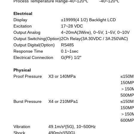
Process Temperature Range
-40~120℃
-40~120℃
Electrical
Display
±19999(4 1/2) Backlight LCD
Excitation
17~28 VDC
Output Analog
4~20mA(3Wire), 0~5V, 1~5V, 0~10V
Output Switching(Option)
2Ch Relay(3A 30VDC / 3A 250VAC)
Output Digital(Option)
RS485
Response Time
0.1~1sec
Electrical Connection
G(PF) 1/2″
Physical
Proof Pressure
X3 or 140MPa
≤150MP
150MP
＞150MP
500MP
Burst Pressure
X4 or 210MPa1
≤150MP
150MP
＞150M
600MP
Vibration
49.1m/s²{5G}, 10~500Hz
Shock
490m/s²{50G}