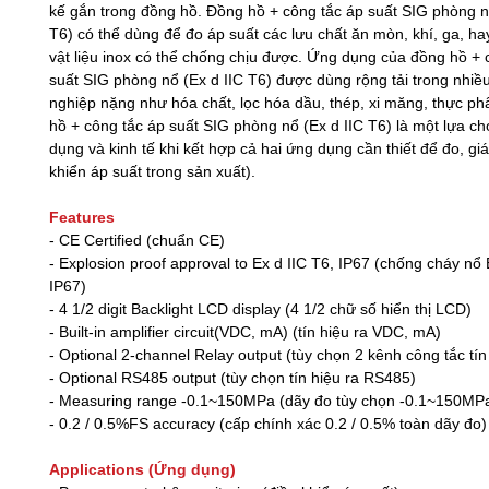
kế gắn trong đồng hồ. Đồng hồ + công tắc áp suất SIG phòng n
T6) có thể dùng để đo áp suất các lưu chất ăn mòn, khí, ga, ha
vật liệu inox có thể chống chịu được. Ứng dụng của đồng hồ + 
suất SIG phòng nổ (Ex d IIC T6) được dùng rộng tải trong nhi
nghiệp nặng như hóa chất, lọc hóa dầu, thép, xi măng, thực phẩ
hồ + công tắc áp suất SIG phòng nổ (Ex d IIC T6) là một lựa chọ
dụng và kinh tế khi kết hợp cả hai ứng dụng cần thiết để đo, gi
khiển áp suất trong sản xuất).
Features
- CE Certified (chuẩn CE)
- Explosion proof approval to Ex d IIC T6, IP67 (chống cháy nổ 
IP67)
- 4 1/2 digit Backlight LCD display (4 1/2 chữ số hiển thị LCD)
- Built-in amplifier circuit(VDC, mA) (tín hiệu ra VDC, mA)
- Optional 2-channel Relay output (tùy chọn 2 kênh công tắc tín
- Optional RS485 output (tùy chọn tín hiệu ra RS485)
- Measuring range -0.1~150MPa (dãy đo tùy chọn -0.1~150MP
- 0.2 / 0.5%FS accuracy (cấp chính xác 0.2 / 0.5% toàn dãy đo)
Applications (Ứng dụng)