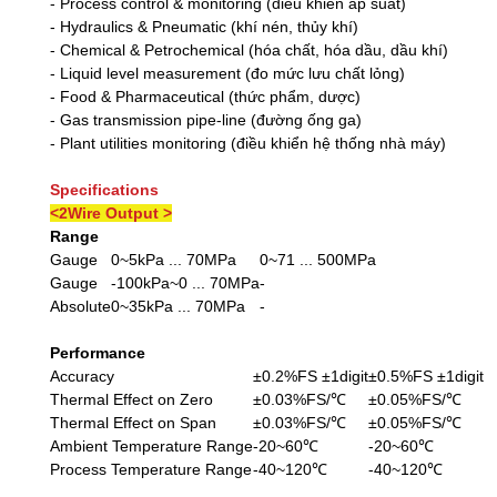
- Process control & monitoring (điều khiển áp suất)
- Hydraulics & Pneumatic (khí nén, thủy khí)
- Chemical & Petrochemical (hóa chất, hóa dầu, dầu khí)
- Liquid level measurement (đo mức lưu chất lỏng)
- Food & Pharmaceutical (thức phẩm, dược)
- Gas transmission pipe-line (đường ống ga)
- Plant utilities monitoring (điều khiển hệ thống nhà máy)
Specifications
<2Wire Output >
Range
Gauge
0~5kPa ... 70MPa
0~71 ... 500MPa
Gauge
-100kPa~0 ... 70MPa
-
Absolute
0~35kPa ... 70MPa
-
Performance
Accuracy
±0.2%FS ±1digit
±0.5%FS ±1digit
Thermal Effect on Zero
±0.03%FS/℃
±0.05%FS/℃
Thermal Effect on Span
±0.03%FS/℃
±0.05%FS/℃
Ambient Temperature Range
-20~60℃
-20~60℃
Process Temperature Range
-40~120℃
-40~120℃