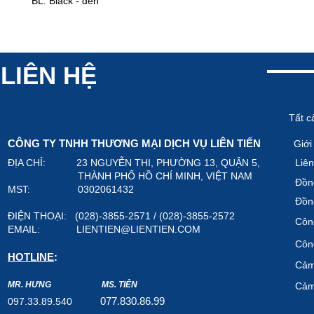
BL: Black - đen
LIÊN HỆ
Tất c
CÔNG TY TNHH THƯƠNG MẠI DỊCH VỤ LIÊN TIẾN
Giới
ĐỊA CHỈ: 23 NGUYỄN THI, PHƯỜNG 13, QUẬN 5,
Liên
THÀNH PHỐ HỒ CHÍ MINH, VIỆT NAM
Đồn
MST: 0302061432
Đồn
ĐIỆN THOẠI: (028)-3855-2571 / (028)-3855-2572
Công
EMAIL:
LIENTIEN@LIENTIEN.COM
Công
HOTLINE
:
Cảm
MR. HƯNG
MS. TIÊN
Cảm
07
7.8
30.8
6.99
097.33.89.540