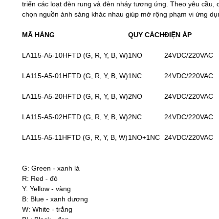
triển các loạt đèn rung và đèn nháy tương ứng. Theo yêu cầu, c
chọn nguồn ánh sáng khác nhau giúp mở rộng phạm vi ứng dụ
MÃ HÀNG
QUY CÁCH
ĐIỆN ÁP
LA115-A5-10HFTD (G, R, Y, B, W)
1NO
24VDC/220VAC
LA115-A5-01HFTD (G, R, Y, B, W)
1NC
24VDC/220VAC
LA115-A5-20HFTD (G, R, Y, B, W)
2NO
24VDC/220VAC
LA115-A5-02HFTD (G, R, Y, B, W)
2NC
24VDC/220VAC
LA115-A5-11HFTD (G, R, Y, B, W)
1NO+1NC
24VDC/220VAC
G: Green - xanh lá
R: Red - đỏ
Y: Yellow - vàng
B: Blue - xanh dương
W: White - trắng