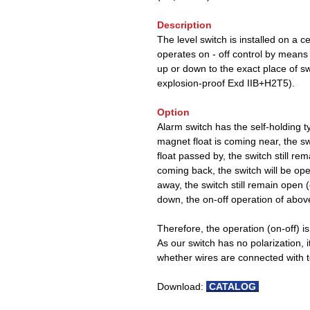
Description
The level switch is installed on a 
operates on - off control by means
up or down to the exact place of sw
explosion-proof Exd IIB+H2T5).
Option
Alarm switch has the self-holding t
magnet float is coming near, the sw
float passed by, the switch still r
coming back, the switch will be op
away, the switch still remain open (
down, the on-off operation of above
Therefore, the operation (on-off) i
As our switch has no polarization, i
whether wires are connected with t
Download:
CATALOG