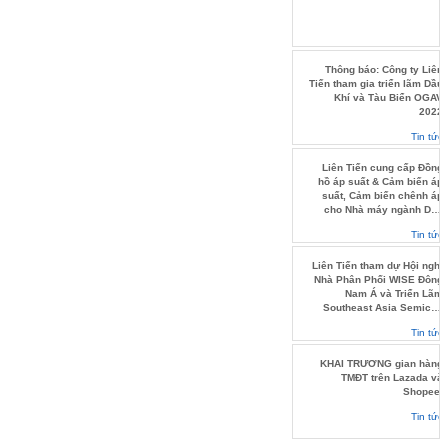
Thông báo: Công ty Liên
Tiến tham gia triển lãm Dầu
Khí và Tàu Biển OGAV
2022
Tin tức
Liên Tiến cung cấp Đồng
hồ áp suất & Cảm biến áp
suất, Cảm biến chênh áp
cho Nhà máy ngành Dầu
khí.
Tin tức
Liên Tiến tham dự Hội nghị
Nhà Phân Phối WISE Đông
Nam Á và Triển Lãm
Southeast Asia Semicon
2022
Tin tức
KHAI TRƯƠNG gian hàng
TMĐT trên Lazada và
Shopee.
Tin tức