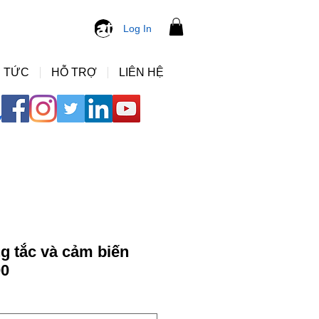
ng ho ap suat
Log In
 TỨC
HỖ TRỢ
LIÊN HỆ
g tắc và cảm biến
00