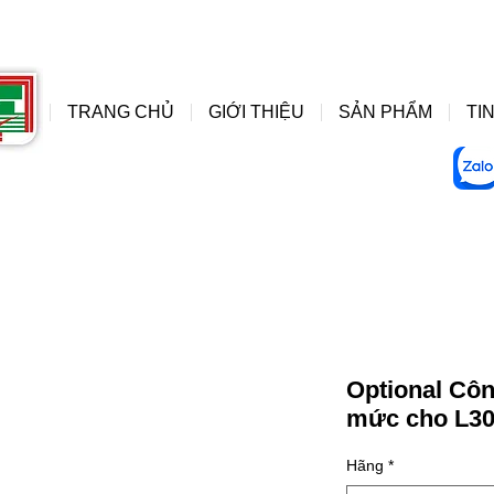
đồng hồ áp suất wise, do
wise
TRANG CHỦ
GIỚI THIỆU
SẢN PHẨM
TIN
Optional Côn
mức cho L3
Hãng
*