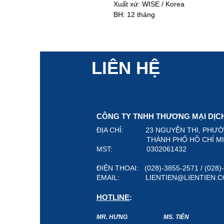
Xuất xứ: WISE / Korea
BH: 12 tháng
LIÊN HỆ
CÔNG TY TNHH THƯƠNG MẠI DỊCH 
ĐỊA CHỈ: 23 NGUYỄN THI, PHƯ
THÀNH PHỐ HỒ CHÍ MINH,
MST: 0302061432
ĐIỆN THOẠI: (028)-3855-2571 / (028
EMAIL:
LIENTIEN@LIENTIEN.
HOTLINE
:
MR. HƯNG
MS. TIÊN