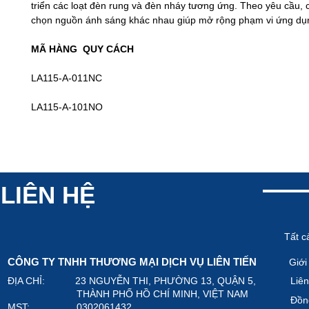
triển các loạt đèn rung và đèn nháy tương ứng. Theo yêu cầu, c
chọn nguồn ánh sáng khác nhau giúp mở rộng phạm vi ứng dụ
MÃ HÀNG
QUY CÁCH
LA115-A-01
1NC
LA115-A-10
1NO
LIÊN HỆ
Tất c
CÔNG TY TNHH THƯƠNG MẠI DỊCH VỤ LIÊN TIẾN
Giới
ĐỊA CHỈ: 23 NGUYỄN THI, PHƯỜNG 13, QUẬN 5,
Liên
THÀNH PHỐ HỒ CHÍ MINH, VIỆT NAM
Đồn
MST: 0302061432