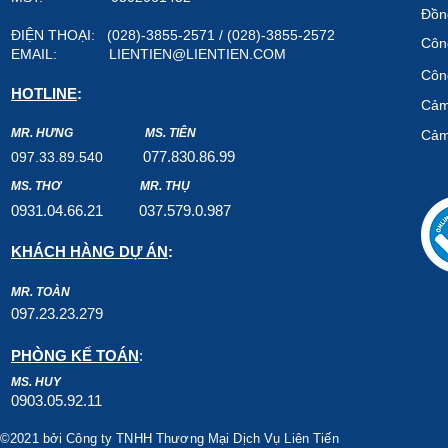
Đồn
ĐIỆN THOẠI: (028)-3855-2571 / (028)-3855-2572
Công
EMAIL:
LIENTIEN@LIENTIEN.COM
Công
HOTLINE
:
Cảm
MR. HƯNG
MS. TIÊN
Cảm
07
7.8
30.8
6.99
097.33.89.540
MS. THƠ
MR. THỤ
0931.04.66.2
1
037.579
.0.987
KHÁCH HÀNG DỰ ÁN
:
MR. TOÀN
097.23.23.279
PHÒNG KẾ TOÁN
:
MS. HUY
0903.05.92.11
©2021 bởi Công ty TNHH Thương Mại Dịch Vụ Liên Tiến