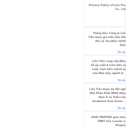
Privacy Policy of Lien Tien
Co., Ltd.
Thông báo: Công ty Liên
Tiến tham gia triển lãm Dầu
Khí và Tàu Biển OGAV
2022
Tin tức
Liên Tiến cung cấp Đồng
hồ áp suất & Cảm biến áp
suất, Cảm biến chênh áp
cho Nhà máy ngành Dầu
khí.
Tin tức
Liên Tiến tham dự Hội nghị
Nhà Phân Phối WISE Đông
Nam Á và Triển Lãm
Southeast Asia Semicon
2022
Tin tức
KHAI TRƯƠNG gian hàng
TMĐT trên Lazada và
Shopee.