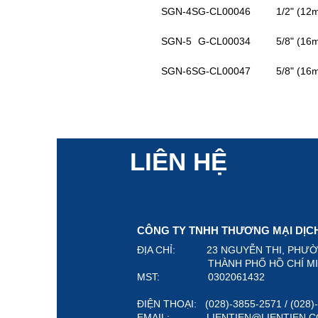
SGN-4S
G-CL00046
1/2" (12
SGN-5
G-CL00034
5/8" (16
SGN-6S
G-CL00047
5/8" (16
LIÊN HỆ
CÔNG TY TNHH THƯƠNG MẠI DỊCH 
ĐỊA CHỈ: 23 NGUYỄN THI, PHƯ
THÀNH PHỐ HỒ CHÍ MINH,
MST: 0302061432
ĐIỆN THOẠI: (028)-3855-2571 / (028
EMAIL:
LIENTIEN@LIENTIEN.