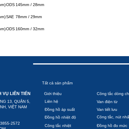
mm)
ODS
145mm / 28mm
mm)
SAE
78mm / 29mm
mm)
ODS
160mm / 32mm
Tất cả sản phẩm
VỤ LIÊN TIẾN
Giới thiệu
Công tắc dòng ch
ỜNG 13, QUẬN 5,
Liên hệ
Van điện từ
 VIỆT NAM
Đồng hồ áp suất
Van tiết lưu
Công tắc, nút nhâ
Đồng hồ nhiệt độ
)-3855-2572
Công tắc nhiệt
Đồng hồ đo mức
COM