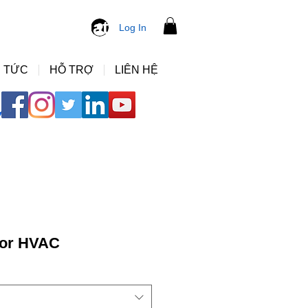
ng ho ap suat
Log In
 TỨC
HỖ TRỢ
LIÊN HỆ
for HVAC