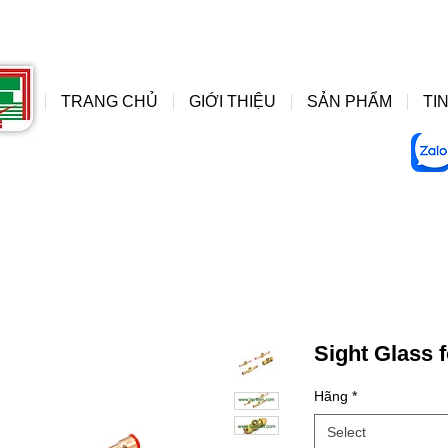
đồng hồ áp suất wise, do
wise
TRANG CHỦ
GIỚI THIỆU
SẢN PHẨM
TIN
Sight Glass 
Hãng
*
Select