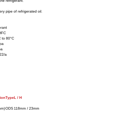
he refrigerant.
ery pipe of refrigerated oil.
erant
 HFC
 to 80°C
Mpa
pa
22/a
ion
Type
L / H
mm)
ODS
118mm / 23mm