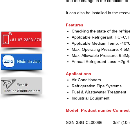
and the change in the condition of t
It can also be installed in the recov
Features
Checking the state of the refrig
Applicable Refrigerant: HCFC,
Applicable Medium Temp: -40°C
Max. Operating Pressure: 4.5
Max. Allowable Pressure: 6.8M
Annual Refrigerant Loss: ≤2g R
Applications
Air Conditioners
Refrigeration Pipe Systems
Fuel & Wastewater Treatment
Industrial Equipment
Model
Product number
Connect
SGN-3S
G-CL00086
3/8" (10