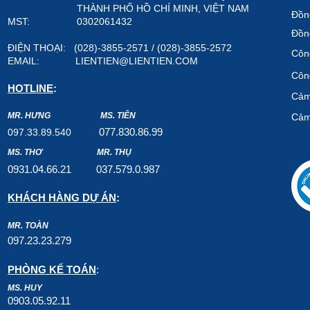
THÀNH PHỐ HỒ CHÍ MINH, VIỆT NAM
Đồn
MST: 0302061432
Đồn
ĐIỆN THOẠI: (028)-3855-2571 / (028)-3855-2572
Công
EMAIL:
LIENTIEN@LIENTIEN.COM
Công
HOTLINE
:
Cảm
MR. HƯNG
MS. TIÊN
Cảm
07
7.8
30.8
6.99
097.33.89.540
MS. THƠ
MR. THỤ
0931.04.66.2
1
037.579
.0.987
KHÁCH HÀNG DỰ ÁN
:
MR. TOÀN
097.23.23.279
PHÒNG KẾ TOÁN
:
MS. HUY
0903.05.92.11