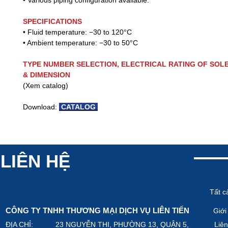
• Various piping configuration available.
SPECIFICATIONS
• Fluid temperature:
−
30 to 120°C
• Ambient
temperature:
−
30 to 50°C
TYPE NUMBER SELECTION, ELECTRICAL RATING OF SOL
& DIMENSION
(Xem catalog)
Download:
CATALOG
LIÊN HỆ
Tất c
CÔNG TY TNHH THƯƠNG MẠI DỊCH VỤ LIÊN TIẾN
Giới
ĐỊA CHỈ: 23 NGUYỄN THI, PHƯỜNG 13, QUẬN 5,
Liên