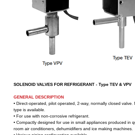
SOLENOID VALVES FOR REFRIGERANT - Type TEV & VPV
GENERAL DESCRIPTION
• Direct-operated, pilot operated, 2-way, normally closed
valve.
type is available.
• For use with non-corrosive refrigerant.
• Compactly designed for use in small appliances pro
duced in q
room air conditioners, dehu
midifiers and ice making machines.